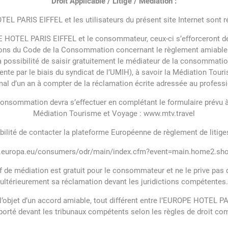
Droit Applicable / Litige / Médiation :
EL PARIS EIFFEL et les utilisateurs du présent site Internet sont rég
PE HOTEL PARIS EIFFEL et le consommateur, ceux-ci s’efforceront de
ns du Code de la Consommation concernant le règlement amiable de
 possibilité de saisir gratuitement le médiateur de la consommat
nte par le biais du syndicat de l’UMIH), à savoir la Médiation Tou
al d’un an à compter de la réclamation écrite adressée au professi
onsommation devra s’effectuer en complétant le formulaire prévu à c
Médiation Tourisme et Voyage : www.mtv.travel
bilité de contacter la plateforme Européenne de règlement de litige
ec.europa.eu/consumers/odr/main/index.cfm?event=main.home2.sh
f de médiation est gratuit pour le consommateur et ne le prive pas d
ultérieurement sa réclamation devant les juridictions compétentes.
re l’objet d’un accord amiable, tout différent entre l’EUROPE HOTEL
porté devant les tribunaux compétents selon les règles de droit c