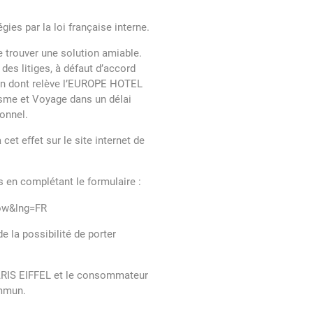
ies par la loi française interne.
 trouver une solution amiable.
s litiges, à défaut d’accord
ion dont relève l’EUROPE HOTEL
risme et Voyage dans un délai
onnel.
et effet sur le site internet de
s en complétant le formulaire :
ow&lng=FR
e la possibilité de porter
 PARIS EIFFEL et le consommateur
ommun.