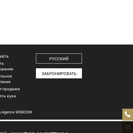
айта
РУССКИЙ
ть
ование
ЗАБРОНИРОВАТЬ
льное
ление
я продажи
ять куки
а
Agence WEBCOM