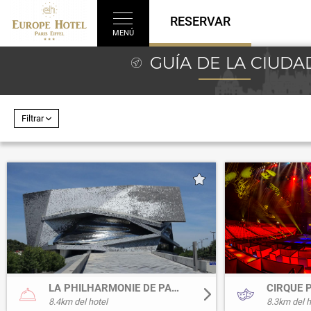
RESERVAR
MENÚ
GUÍA DE LA CIUDA
Filtrar
Favoritos
LA PHILHARMONIE DE PARIS
CIRQUE 
8.4
km del hotel
8.3
km del h