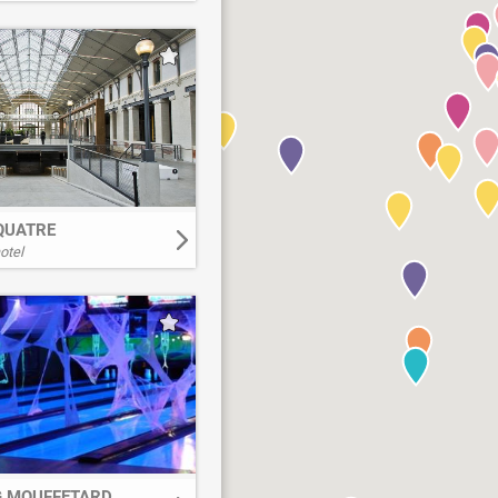
Página Web
,
QUATRE
otel
 MOUFFETARD