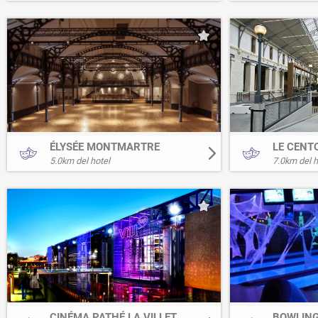
ÉLYSÉE MONTMARTRE
LE CENT
5.0
km del hotel
7.0
km del h
CINÉMA PATHÉ LA VILLETTE
BOWLING