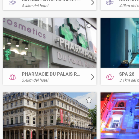
8.4
km del hotel
4.0
km del h
PHARMACIE DU PALAIS ROYAL
SPA 28
3.4
km del hotel
3.1
km del h