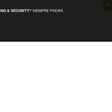
ING & SECURITY
? SIEMPRE PODRÁ
 sitio
ESPAÑOL
ar una