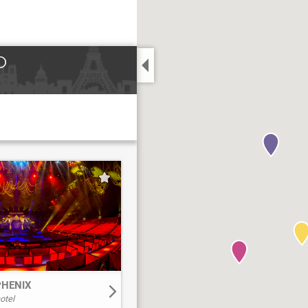
D
Volver
PHENIX
otel