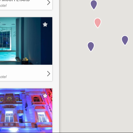
otel
otel