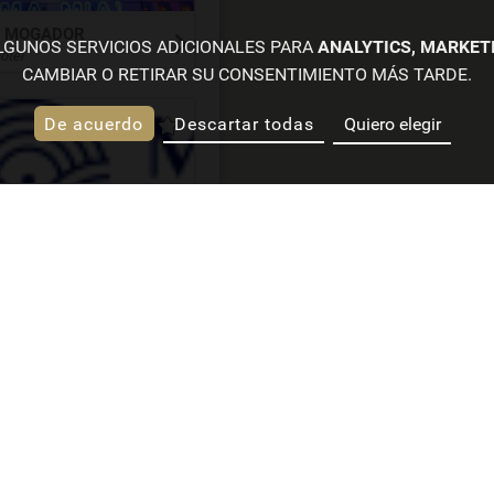
E MOGADOR
ALGUNOS SERVICIOS ADICIONALES PARA
ANALYTICS, MARKET
otel
CAMBIAR O RETIRAR SU CONSENTIMIENTO MÁS TARDE.
De acuerdo
Descartar todas
Quiero elegir
SÍGUENOS
N DU MONDE
otel
#EUROPEHOTELPARISEIFFEL
103 boulevard de Grenelle
Mapa del
75015
Paris
Modific