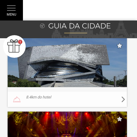
PT
MENU
GUIA DA CIDADE
8.4
km do hotel