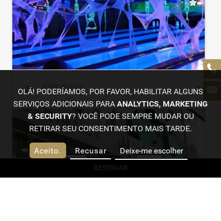
4.0
km do hotel
OLÁ! PODERÍAMOS, POR FAVOR, HABILITAR ALGUNS
SERVIÇOS ADICIONAIS PARA
ANALYTICS, MARKETING
& SECURITY
? VOCÊ PODE SEMPRE MUDAR OU
RETIRAR SEU CONSENTIMENTO MAIS TARDE.
Aceito.
Recusar
Deixe-me escolher
Filtro
Favoritos
Plano
RESERVAR
SIGA-NOS
3.4
km do hotel